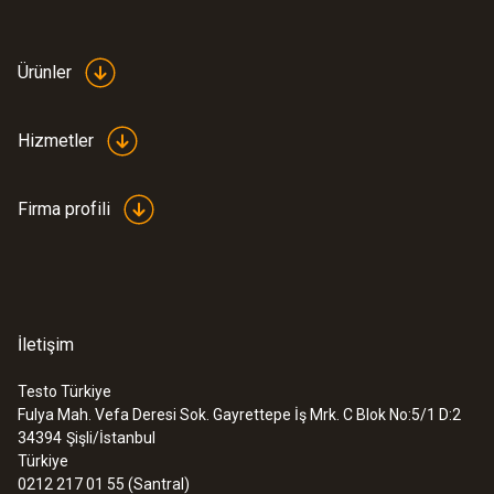
Ürün-/gövde malzemesi
plastik (ABS)
Ürünler
Ürün rengi
Hizmetler
siyah
Firma profili
İletişim
Testo Türkiye
Fulya Mah. Vefa Deresi Sok. Gayrettepe İş Mrk. C Blok No:5/1 D:2
:
0572 1754
34394
Şişli/İstanbul
testo 175 H1 - Sıcaklık ve nem data
Türkiye
logger'ı
0212 217 01 55 (Santral)