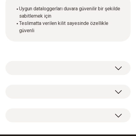
Uygun dataloggerları duvara güvenilir bir şekilde
sabitlemek için
Teslimatta verilen kilit sayesinde özellikle
güvenli
Genel teknik bilgi
Ağırlık
1 x dataloggerlar için duvar montaj aparatı, kilit
50 g
ile birlikte