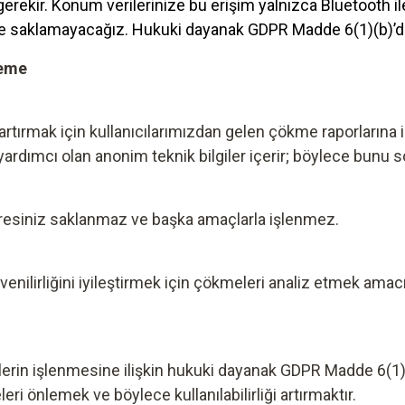
ekir. Konum verilerinize bu erişim yalnızca Bluetooth ilet
 ve saklamayacağız. Hukuki dayanak GDPR Madde 6(1)(b)’di
leme
ni artırmak için kullanıcılarımızdan gelen çökme raporlarına
dımcı olan anonim teknik bilgiler içerir; böylece bunu 
P adresiniz saklanmaz ve başka amaçlarla işlenmez.
üvenilirliğini iyileştirmek için çökmeleri analiz etmek amac
erilerin işlenmesine ilişkin hukuki dayanak GDPR Madde 6(1
eleri önlemek ve böylece kullanılabilirliği artırmaktır.