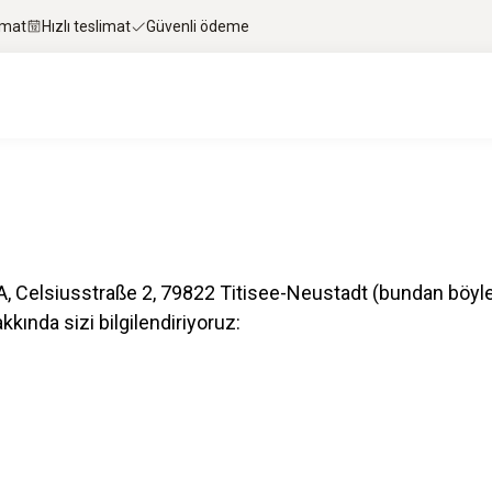
imat
Hızlı teslimat
Güvenli ödeme
GaA, Celsiusstraße 2, 79822 Titisee-Neustadt (bundan böyle
kkında sizi bilgilendiriyoruz: