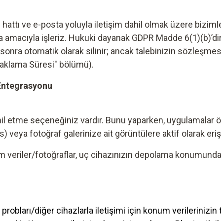
attı ve e-posta yoluyla iletişim dahil olmak üzere bizimle 
ma amacıyla işleriz. Hukuki dayanak GDPR Madde 6(1)(b)’dir
 sonra otomatik olarak silinir; ancak talebinizin sözleşme
"Saklama Süresi" bölümü).
 Entegrasyonu
dahil etme seçeneğiniz vardır. Bunu yaparken, uygulamalar 
res) veya fotoğraf galerinize ait görüntülere aktif olarak e
üm veriler/fotoğraflar, uç cihazınızın depolama konumund
robları/diğer cihazlarla iletişimi için konum verilerinizin 