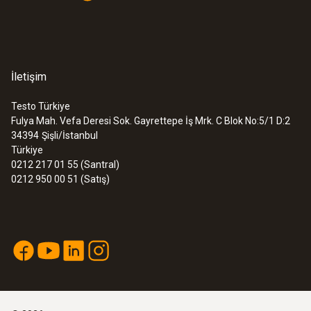
İletişim
Testo Türkiye
Fulya Mah. Vefa Deresi Sok. Gayrettepe İş Mrk. C Blok No:5/1 D:2
34394
Şişli/İstanbul
Türkiye
0212 217 01 55 (Santral)
:
0560 7351
0212 950 00 51 (Satış)
testo 735-1 - 3 kanallı sıcaklık ölçüm
cihazı
26413,20TRY
31695,84TRY