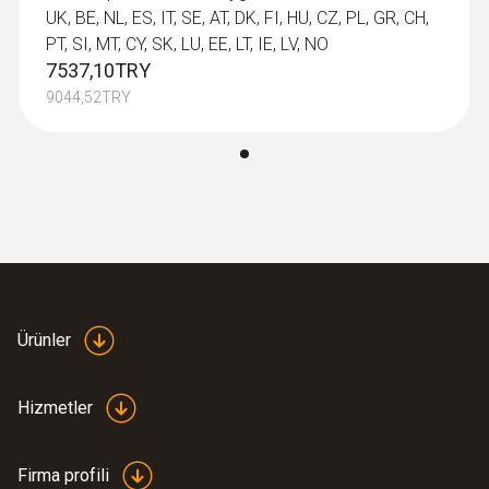
UK, BE, NL, ES, IT, SE, AT, DK, FI, HU, CZ, PL, GR, CH,
30 mm
PT, SI, MT, CY, SK, LU, EE, LT, IE, LV, NO
7537,10TRY
Prob şaft çapı
9044,52TRY
5 mm
Prob şaft ucu çapı
3,4 mm
:
0554 0191
Takılabilir sensör kafaları için radyo kolu
Prob şaftı uzunluğu
- tE adaptörü dahil / ABD, CA, CL için
onay
Ürünler
100 mm
7337,00TRY
8804,40TRY
Hizmetler
Firma profili