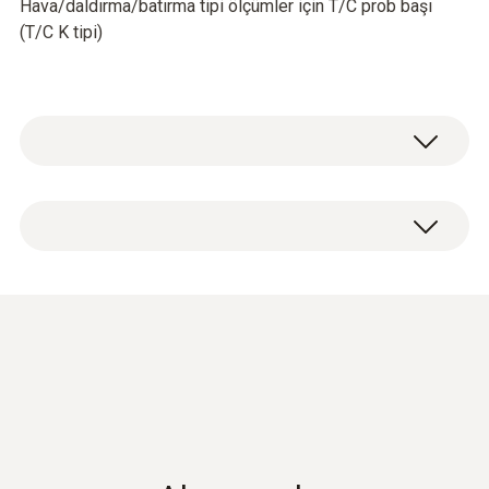
Hava/daldırma/batırma tipi ölçümler için T/C prob başı
(T/C K tipi)
Sıcaklık - K Tipi (NiCr-Ni)
Ölçüm aralığı
Short-term to: +500 °C
-50 … +350 °C
Doğruluk
±(0,5 °C + 0,3 % ölç.değ.) (-40 … +500 °C)