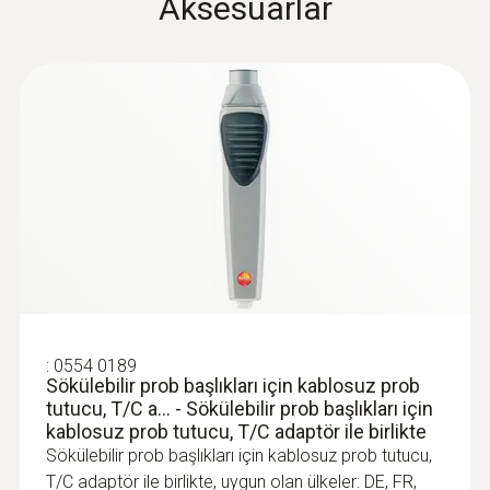
Aksesuarlar
±(0,7 °C + 0,5 % ölç.değ.) (kalan aralık)
T/C probe head: Sınıf 2
Çözünürlük
0,1 °C (-50 … +199,9 °C)
1,0 °C kalan aralık
Tepki süresi t99
:
0554 0189
Sökülebilir prob başlıkları için kablosuz
prob tutucu, T/C a... - Sökülebilir prob
(in water) 10 sn
başlıkları için kablosuz prob tutucu, T/C
adaptör ile birlikte
7537,10TRY
:
0554 0189
9044,52TRY
Sökülebilir prob başlıkları için kablosuz prob
Genel teknik bilgi
tutucu, T/C a... - Sökülebilir prob başlıkları için
kablosuz prob tutucu, T/C adaptör ile birlikte
Sökülebilir prob başlıkları için kablosuz prob tutucu,
Prob şaft ucu uzunluğu
T/C adaptör ile birlikte, uygun olan ülkeler: DE, FR,