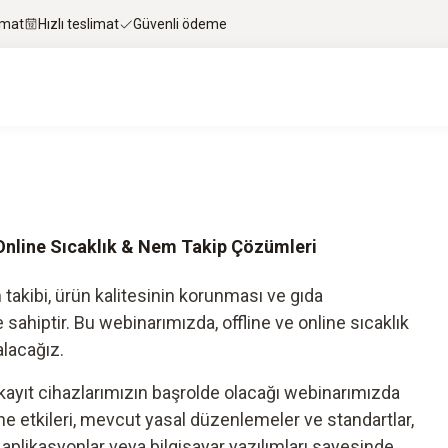
imat
Hızlı teslimat
Güvenli ödeme
 Online Sıcaklık & Nem Takip Çözümleri
 takibi, ürün kalitesinin korunması ve gıda
sahiptir. Bu webinarımızda, offline ve online sıcaklık
alacağız.
 kayıt cihazlarımızın başrolde olacağı webinarımızda
ne etkileri, mevcut yasal düzenlemeler ve standartlar,
il aplikasyonlar veya bilgisayar yazılımları sayesinde