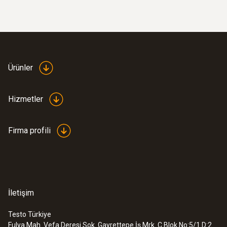
testo 440 - Hava hızı ve iç hava kalitesi
ölçüm cihazı
23211,60TRY
27853,92TRY
Ürünler
Hizmetler
Firma profili
İletişim
Testo Türkiye
:
0563 4401
Fulya Mah. Vefa Deresi Sok. Gayrettepe İş Mrk. C Blok No:5/1 D:2