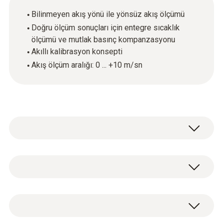
Bilinmeyen akış yönü ile yönsüz akış ölçümü
Doğru ölçüm sonuçları için entegre sıcaklık
ölçümü ve mutlak basınç kompanzasyonu
Akıllı kalibrasyon konsepti
Akış ölçüm aralığı: 0 ... +10 m/sn
Akış hızını ve hacimsel debiyi belirlemek için
hot bulb prob (termal anemometre) kullanın.
Özellikle +10 m/sn'ye kadar düşük akış hızları
Sıcaklık - NTC
için - özellikle yönsüz, tanımlanmamış hava
akışları için uygundur. Prob aynı zamanda +70