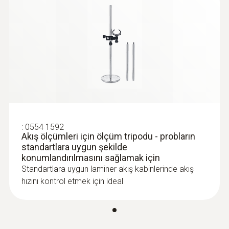
±3,0 hPa
olmadan) iade edilebilir. Probda belirlenen
kalibrasyon verilerinin hesaplanması sıfır hata
:
0563 0402
ekranı oluşturur.
testo 400 İHK ve konfor seti (datalogger
Çözünürlük
ve tripodlu)
0,1 hPa
Hız / Hacimsel debi
:
0554 1592
Akış ölçümleri için ölçüm tripodu - probların
Ölçüm aralığı
standartlara uygun şekilde
konumlandırılmasını sağlamak için
0 … +10 m/sn
Standartlara uygun laminer akış kabinlerinde akış
hızını kontrol etmek için ideal
Doğruluk
±(0,03 m/sn + 5 % ölç.değ.)
:
0560 4401