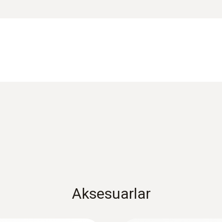
±3 Lux ya da ±3 % ölç.değ. (refers to reference DIN 
rliği sunar. Ölçüm değerlerinin işlenmesi probda doğruda
lantı kablosunun uzunluğundan etkilenmez. Prob kalibrasyon 
Brief instructions testo 160 – External Prob
Ölçüm aralığı
0 … +10000 mW/m²
Doğruluk
±5 mW/m² ya da ±5 % ölç.değ. (refers to external re
Aksesuarlar
 için 2 bağlantıya