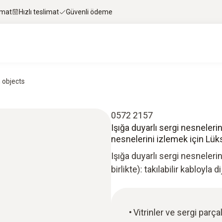
imat
Hızlı teslimat
Güvenli ödeme
n objects
0572 2157
Işığa duyarlı sergi nesneleri
nesnelerini izlemek için Lük
Işığa duyarlı sergi nesnelerini 
birlikte): takılabilir kabloyla d
Vitrinler ve sergi parç