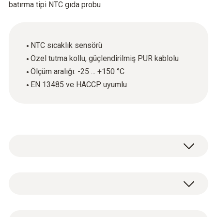
batırma tipi NTC gıda probu
NTC sıcaklık sensörü
Özel tutma kollu, güçlendirilmiş PUR kablolu
Ölçüm aralığı: -25 ... +150 °C
EN 13485 ve HACCP uyumlu
Sağlam batırma tipi gıda probu (NTC)
öncelikle gıdaların iç sıcaklığını ölçmek için
kullanılır. Prob EN 13485 ve HACCP
Sıcaklık - NTC