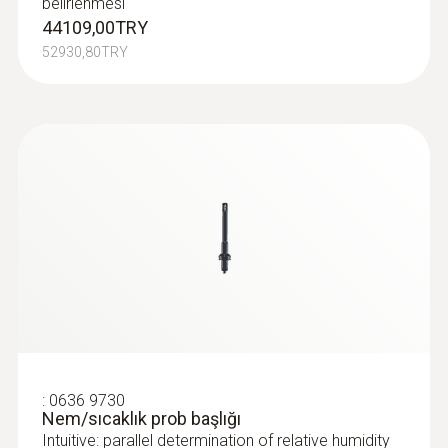
belirlenmesi
44109,00TRY
52930,80TRY
:
0636 9730
Nem/sıcaklık prob başlığı
Intuitive: parallel determination of relative humidity