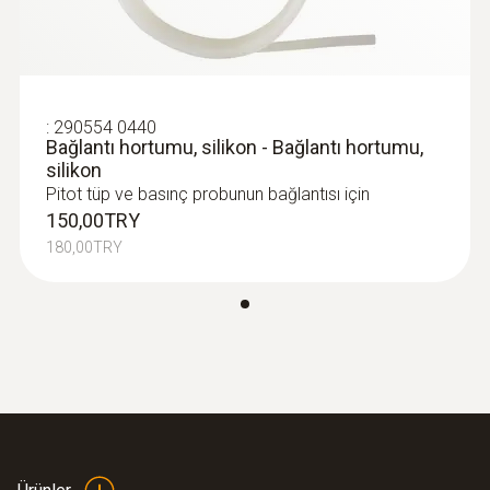
:
0563 0402
testo 400 İHK ve konfor seti (datalogger
8 mm
ve tripodlu)
Daldırma derinliği
:
290554 0440
Bağlantı hortumu, silikon - Bağlantı hortumu,
150 mm
silikon
Pitot tüp ve basınç probunun bağlantısı için
Pitot tüp faktörü
150,00TRY
180,00TRY
0,67
:
0560 4402
testo 440 dP - Fark basınç sensörü
içeren hava hızı ve iç hava kalitesi