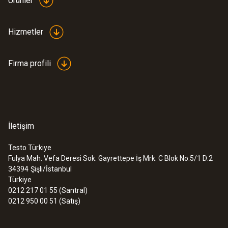
Ürünler
ölçüm cihazı
31349,00TRY
37618,80TRY
Hizmetler
Firma profili
İletişim
Testo Türkiye
Fulya Mah. Vefa Deresi Sok. Gayrettepe İş Mrk. C Blok No:5/1 D:2
34394
Şişli/İstanbul
Türkiye
0212 217 01 55 (Santral)
0212 950 00 51 (Satış)
:
0563 4409
testo 440 delta P Bluetooth®'lu Hava
Hızı ComboSet 1