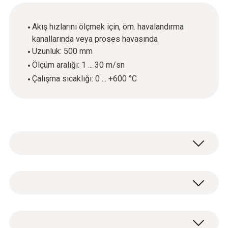
Akış hızlarını ölçmek için, örn. havalandırma
kanallarında veya proses havasında
Uzunluk: 500 mm
Ölçüm aralığı: 1 ... 30 m/sn
Çalışma sıcaklığı: 0 ... +600 °C
Havalandırma kanallarındaki veya proses
havasındaki akış hızlarını ölçmek için bir Pitot
tüpü ekleyerek ölçüm cihazınızı
Sıcaklık - K Tipi (NiCr-Ni)
yükseltebilirsiniz. Pitot tüpleri, özellikle daha