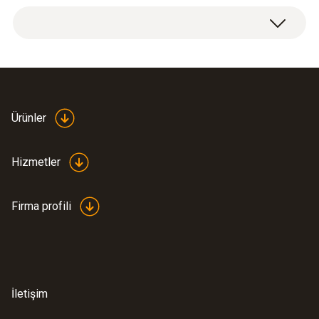
Besleme cihazı, bağlantı hortumu ve bağlantı
bloğunu içeren sistem kutusu (cihaz, pompa
ve basınç tahliye vanası ve musluk dahil
hortum bağlantısı).
Ürünler
Hizmetler
Firma profili
İletişim