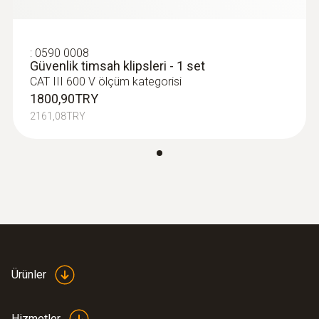
CAT II 1000V
2161,08TRY
Uzunluk
:
0590 0008
Güvenlik timsah klipsleri - 1 set
CAT III 600 V ölçüm kategorisi
1.225 mm
1800,90TRY
2161,08TRY
Çap
16 mm
:
0590 7601
Ürünler
testo 760-1 - Dijital multimetre
6803,40TRY
8164,08TRY
Hizmetler