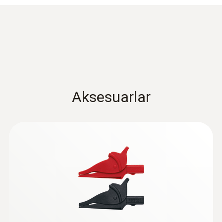
Uç çapı
4 mm
Uç uzunluğu
18 mm
Aksesuarlar
Ölçüm kablosu uzunluğu
1.225 mm
Ürün rengi
siyah; kırmızı
:
0590 0008
Yüksek gerilim kategorisi
Güvenlik timsah klipsleri - 1 set
1800,90TRY