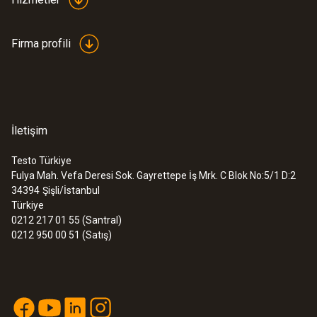
Firma profili
İletişim
Testo Türkiye
Fulya Mah. Vefa Deresi Sok. Gayrettepe İş Mrk. C Blok No:5/1 D:2
34394
Şişli/İstanbul
Türkiye
0212 217 01 55 (Santral)
0212 950 00 51 (Satış)
:
0590 7602
testo 760-2 - Dijital multimetre
11339,00TRY
13606,80TRY