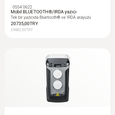
Saklama sıcaklığı
:
0554 0622
Mobil BLUETOOTH®/IRDA yazıcı
-20 … +50 °C
Tek bir yazıcıda Bluetooth® ve IRDA arayüzü
20735,00TRY
24882,00TRY