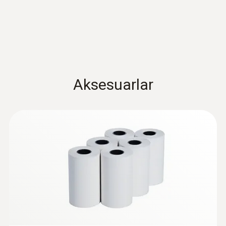
conformity testo 425
±(0,5 m/sn + 5,0 % ölç.değ.) (20,01 … +30
m/sn)
Quickstart testo 425
(
1.7 MB
)
Çözünürlük
0,01 m/sn
Aksesuarlar
Genel teknik bilgi
Ağırlık
268 g
Boyutlar