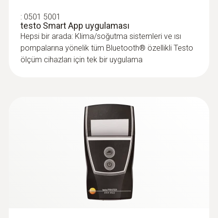
:
0501 5001
Koruma sınıfı
testo Smart App uygulaması
Hepsi bir arada: Klima/soğutma sistemleri ve ısı
IP 20
pompalarına yönelik tüm Bluetooth® özellikli Testo
ölçüm cihazları için tek bir uygulama
Prob uzunluğu
180 mm
Batarya ömrü
35 sa
Batarya tipi
3x AA