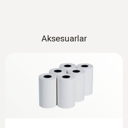
:
0635 2345
Paslanmaz çelik Pitot tüp, uzunluk 1000
mm, Ø 7 mm - akış hızı ölçümü için
Akış hızı ölçümü için
27671,80TRY
Aksesuarlar
33206,16TRY