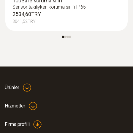
TopSafe koruma kılıfı
Sensör takılıyken koruma sınıfı IP65
2534,60TRY
3041,52TRY
Ürünler
Hizmetler
Firma profili