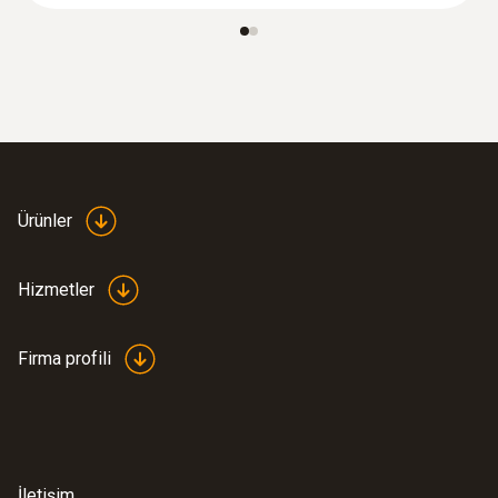
72036,00TRY
86443,20TRY
Ürünler
Hizmetler
Firma profili
:
0560 2115 02
testo 115i - Akıllı telefon ile
yönetilebilen kıskaçlı termometre
5202,60TRY
İletişim