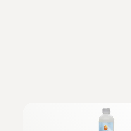
:
0564 5570
testo 557s - Bluetooth ve 4 yollu valf bloğu
manifold