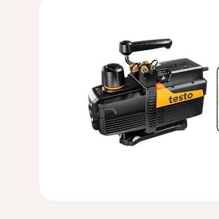
:
0564 2552
testo 552i - Uygulama kontrollü kablos
11072,20TRY
13286,64TRY