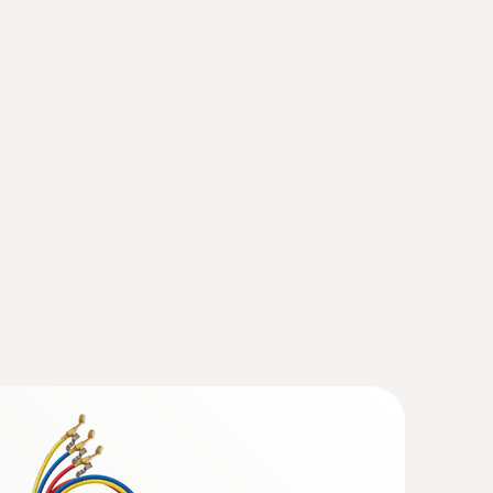
akum seti - Kablosuz vakum ve kelepçeli
ahip akıllı dijital manifold