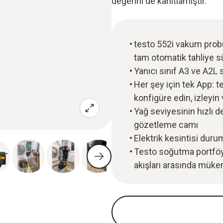
değerini de kanıtlamıştır.
testo 552i vakum probu 
tam otomatik tahliye s
Yanıcı sınıf A3 ve A2L s
Her şey için tek App: 
konfigüre edin, izleyin 
Yağ seviyesinin hızlı d
gözetleme camı
Elektrik kesintisi dur
Testo soğutma portföy
akışları arasında mük