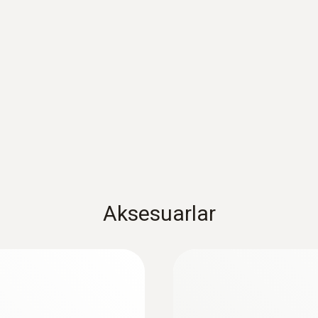
:
0564 5571
 ile akıllı dijital
testo 557s Akıllı v
sıcaklık problarına s
42021,00TRY
50425,20TRY
Aksesuarlar