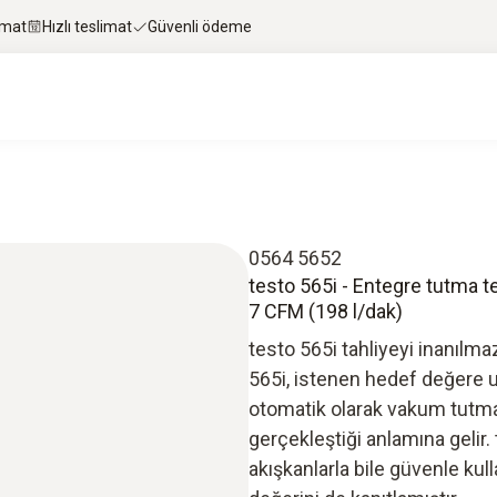
imat
Hızlı teslimat
Güvenli ödeme
0564 5652
testo 565i - Entegre tutma te
7 CFM (198 l/dak)
testo 565i tahliyeyi inanılmaz
565i, istenen hedef değere ul
otomatik olarak vakum tutma 
gerçekleştiği anlamına gelir.
akışkanlarla bile güvenle ku