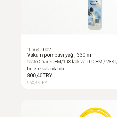
:
0564 5572
testo 557s Akıllı vakum seti, dolum hor
vakum ve kelepçeli sıcaklık problarına sahi
manifold ve 4 hortumlu hortum doldurma
46890,10TRY
:
0564 1002
56268,12TRY
Vakum pompası yağı, 330 ml
testo 565i 7CFM/198 l/dk ve 10 CFM / 283 l
birlikte kullanılabilir
800,40TRY
960,48TRY