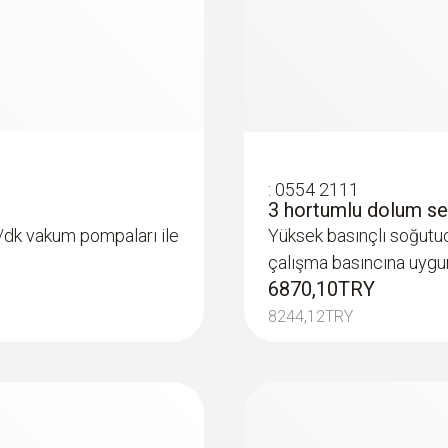
:
0564 5584
tumlu - Kablosuz
testo 558s Akıllı 
p akıllı dijital
kablosuz sıcaklık ve 
 seti
manifold
59963,30TRY
:
0554 2111
71955,96TRY
3 hortumlu dolum se
/dk vakum pompaları ile
Yüksek basınçlı soğutu
çalışma basıncına uygu
6870,10TRY
8244,12TRY