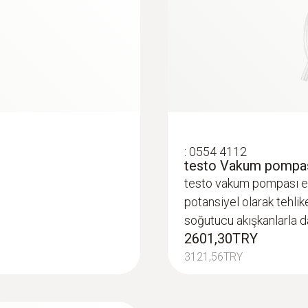
:
0554 4112
testo Vakum pompas
testo vakum pompası eg
potansiyel olarak tehlik
soğutucu akışkanlarla d
2601,30TRY
3121,56TRY