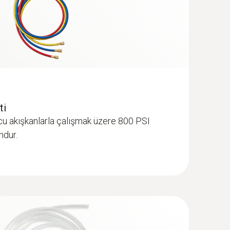
Vakum Seti - Pens ampermetre ve
vakum problarına sahip akıllı dijital
ti
cu akışkanlarla çalışmak üzere 800 PSI
ndur.