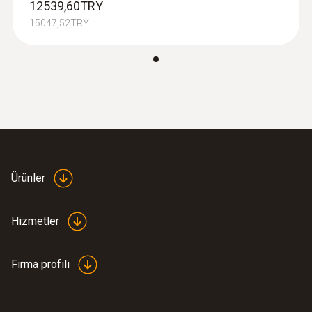
12539,60TRY
sayesinde 3 ölçülen değerin aynı anda
15047,52TRY
görüntülenmesiyle doğrudan basınçlı hava
izleme
En iyi sistem entegrasyonu: Analog ve
darbe çıkışları
Kalorimetrik prensibe göre ölçüm: Ölçüm
sırasında basınç kaybı olmaz
Esnek: Tüm yaygın boru çapları için uygun
çaplar mevcuttur DN 65 / 80 / 100 / 125 /
Ürünler
150/ 200 / 250
Hizmetler
Firma profili