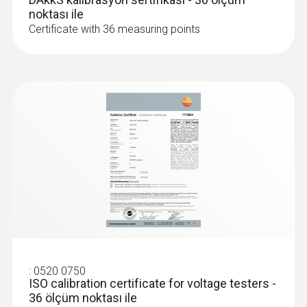
noktası ile
Genel teknik bilgi
Certificate with 36 measuring points
Çalıştırma nemi
0 … 95 %rF
Ağırlık
295 g
Boyutlar
270 x 72 x 35 mm
Çalışma sıcaklığı
:
0520 0750
ISO calibration certificate for voltage testers -
36 ölçüm noktası ile
-10 … +50 °C