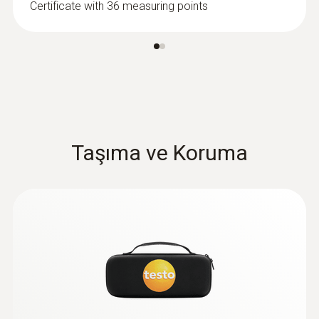
Certificate with 36 measuring points
Ürün rengi
siyah
Koruma sınıfı
IP64
Taşıma ve Koruma
Standartlar
EN 61243-3; EN 61326-1; EN 61010-1
Batarya tipi
2 x AAA mikro pil