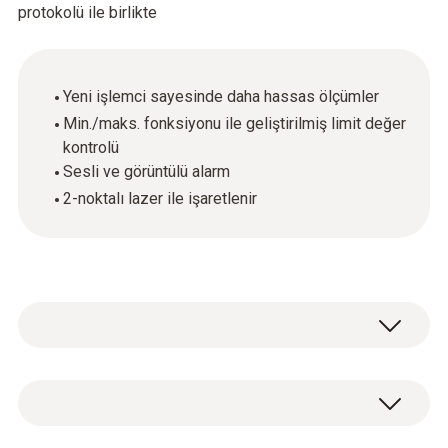
protokolü ile birlikte
Yeni işlemci sayesinde daha hassas ölçümler
Min./maks. fonksiyonu ile geliştirilmiş limit değer
kontrolü
Sesli ve görüntülü alarm
2-noktalı lazer ile işaretlenir
30:1 optik oranı sayesinde, ölçüm noktası çapı
1 metre mesafede sadece 3.6 cm'dir.
Böylece, yoğurt kapları gibi küçük yüzeylerde