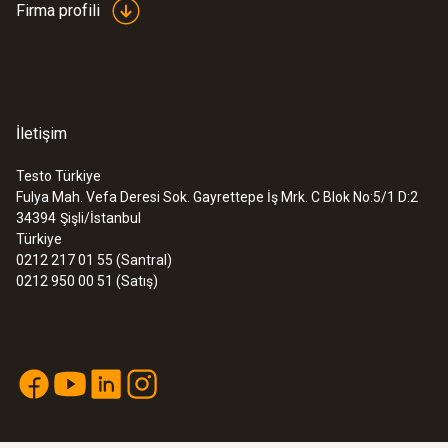
Firma profili
İletişim
Testo Türkiye
Fulya Mah. Vefa Deresi Sok. Gayrettepe İş Mrk. C Blok No:5/1 D:2
:
0560 1405
34394
Şişli/İstanbul
testo 405i - Akıllı telefon ile
Türkiye
yönetilebilen termal anemometre
0212 217 01 55 (Santral)
8604,30TRY
0212 950 00 51 (Satış)
10325,16TRY