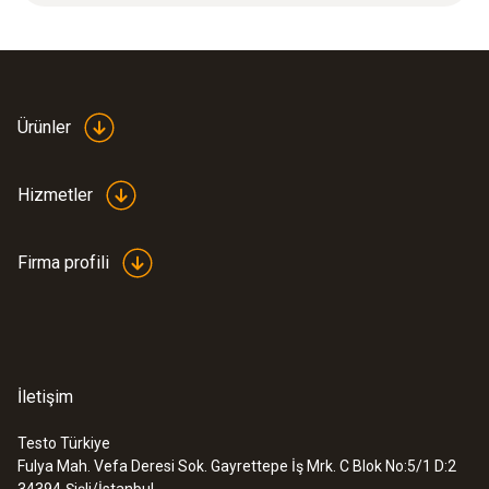
Boyutlar
length: 1000 mm, ø: 12 mm
Ürünler
Gövde
Hizmetler
ceramic
Firma profili
Product colour
white
İletişim
Testo Türkiye
Fulya Mah. Vefa Deresi Sok. Gayrettepe İş Mrk. C Blok No:5/1 D:2
:
0600 7620