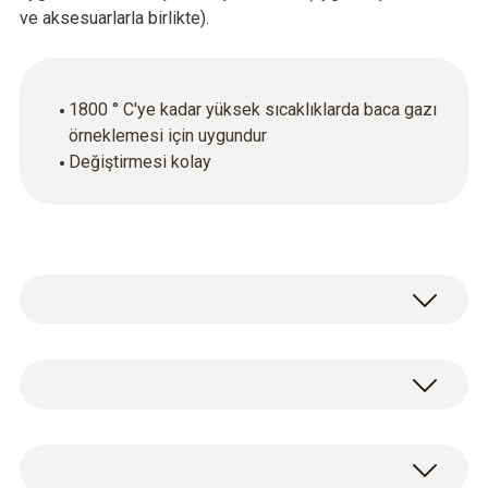
ve aksesuarlarla birlikte).
1800 ° C'ye kadar yüksek sıcaklıklarda baca gazı
örneklemesi için uygundur
Değiştirmesi kolay
Genel teknik bilgiler
Ağırlık
1 x yedek seramik örnekleme tüpü
254 g