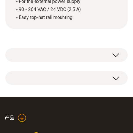
For the external power supply
90 - 264 VAC / 24 VDC (2.5 A)
Easy top-hat rail mounting
1 x mains unit for top-hat rail mounting.
产品