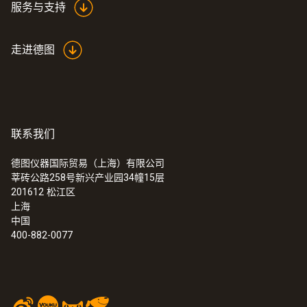
服务与支持
走进德图
联系我们
德图仪器国际贸易（上海）有限公司
莘砖公路258号新兴产业园34幢15层
:
0555 6321
201612
松江区
testo 6321 - 测量压差的压力变送器
上海
中国
400-882-0077