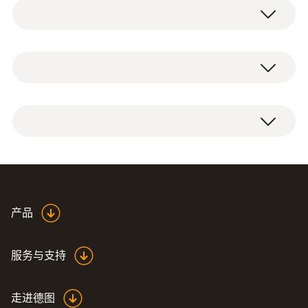
高精度浸入/刺入式探头
Pt100
测量范围
-80 ~ +300 °C
Highly accurate
产品
测量精度
temperature probe 0614
(
435.3 KB
)
0240 en.de
±(0.1 °C + 0.05 %测量值) (-40 ~ 0 °C)
服务与支持
±(0.05 °C + 0.05 %测量值) (+100 ~ +300 °C)
±0.3 °C (-80 ~ -40 °C)
走进德图
±0.05 °C (0 ~ +100 °C)