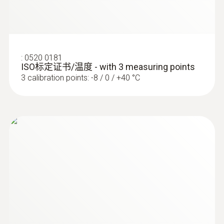
探头头部直径
3 mm
:
0520 0181
电缆长度
ISO标定证书/温度 - with 3 measuring points
3 calibration points: -8 / 0 / +40 °C
1.5 m
固定电缆
是
防护等级
:
0572 1765
testo 176 H1 - 温湿度记录仪
IP67
外壳