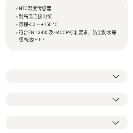
NTC温度传感器
耐高温连接电缆
量程-50 ~ +150 °C
符合EN 13485及HACCP标准要求，防尘防水等
级高达IP 67
NTC不锈钢食品探头适用于食品中心温度测
量。符合EN 13485及HACCP标准要求，防尘
防水设计（防护等级IP67）使其尤其适于食品
NTC
领域。另外耐高温连接电缆由PTFE制成。