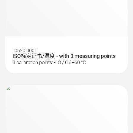
技术参数
:
0560 1108
testo 110 - 测温仪
重量
128 g
:
0520 0001
尺寸
ISO标定证书/温度 - with 3 measuring points
3 calibration points: -18 / 0 / +60 °C
1660 mm
探针套管末端长度
15 mm
探头杆直径
4 mm
:
0572 1752
testo 175 T2 - 温度记录仪