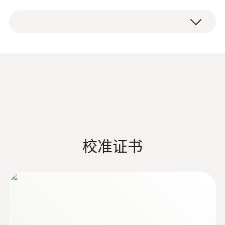
测量范围
NTC防水不锈钢食品探头，固定连接电缆
-50 ~ +150 °C ¹⁾
1.6m。
测量精度
±0.2 °C (-25 ~ +74.9 °C)
±0.5 %测量值 (+100 ~ +150 °C)
±0.4 °C
响应时间 t₉₀
校准证书
8 s
1) 长时间测量量程+125°C，短时间内可达
+150°C 或+140°C (2分钟)