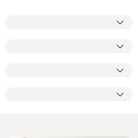
testo 164 迷你在线数据记录仪是
testo 160 在
线数据记录系统
的一部分。其能记录测量值
（温度和湿度），并通过专有无线连接功能直
电容式湿度传感器
接发送至 testo 164 网关。
如果超出限值，testo Smart App 将直接通过
通知推送向您发出警报。或者，您也可以通过
湿度测量范围
testo 164 H1 迷你在线数据记录仪
电子邮件或短信接收该通知。
0 ~ 100 %RH（非冷凝状态）
墙壁支架
您可以通过与互联网连接的智能手机、平板电
简要说明
脑或PC随时随地访问所有测量数据和分析功
测量精度
出厂报告
能。
白色包装
<= ±5 %RH (0 ~ < 10 %RH)
完美互联：testo 164 H1 迷你在
testo 164 技术数据表
(
1.4 MB
)
迟滞 ±1% 满量程