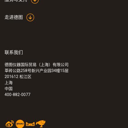
尺寸
走进德图
62.6 x 38 x 17.5 mm
操作温度
-10 ~ +50 °C
联系我们
德图仪器国际贸易（上海）有限公司
防护等级
莘砖公路258号新兴产业园34幢15层
201612
松江区
IP20
上海
中国
400-882-0077
测量频率
1 min - 24 h
通信频率