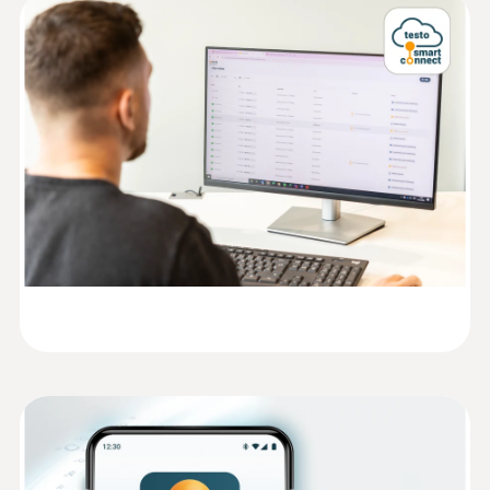
线数据记录仪与 testo Smart
<= ±3 %RH (10 ~ < 35 %RH)
Connect 云平台
<= ±5 %RH (90 ~ < 100 %RH)
Information according to
每年满量程漂移 ±1%
Reg. (EU) 2023/2854
(
140 KB
)
testo Smart Connect 云平台是 testo 160 在线
<= ±3 %RH (65 ~ < 90 %RH)
(DataAct) - testo 164
数据记录系统的中央操作单元。通过现有的无
<= ±2 %RH (35 ~ < 65 %RH)
线网络，您可以使用 testo 164 H1 将测量数据
<= ±0.06 %rF/K (0 ~ 60 °C)
存储至 testo Smart Connect 云平台中。在此
平台中，您可以配置在线数据记录仪、设置警
分辨率
EU declaration of
报限值并分析测量数据。使用在线数据记录
(
50.4 KB
)
0.1 %RH
conformity testo 164 H1
仪，需要使用 testo Smart Connect 云平台，
用户需订购该云平台的许可证。
Instruction manual testo
系统安装简单，且可通过 testo Smart App 完
(
661.0 KB
)
164
成。
温度
Quickstart testo 164
(
1.3 MB
)
测量范围