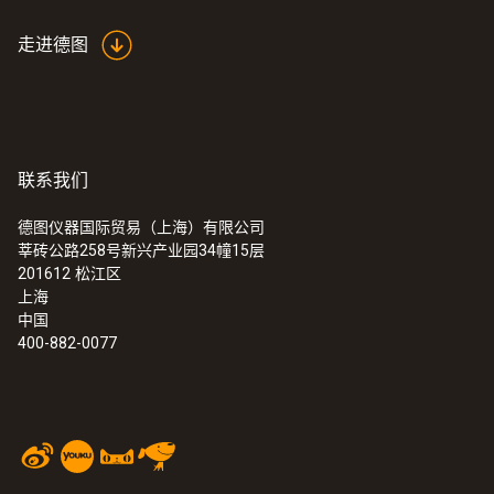
连接外置
走进德图
外置温湿度探头
电源
联系我们
电池（不可更换）
德图仪器国际贸易（上海）有限公司
数据传输
莘砖公路258号新兴产业园34幢15层
201612
松江区
Sub 1 GHz; IEEE 802.15.4
上海
中国
400-882-0077
存储量
300 个测量值
电池寿命