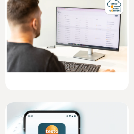
分辨率
Connect 云平台
Information according to
0.1 °C
Reg. (EU) 2023/2854
(
140 KB
)
testo Smart Connect 云平台是 testo 160 在线
(DataAct) - testo 164
数据记录系统的中央操作单元。通过现有的无
线网络，您可以使用 testo 164 T1 将测量数据
技术参数
存储至 testo Smart Connect 云平台中。在此
平台中，您可以配置在线数据记录仪、设置警
重量
EU declaration of
报限值并分析测量数据。使用在线数据记录
(
52.6 KB
)
conformity testo 164 T1
仪，需要使用 testo Smart Connect 云平台，
15 g
用户需订购该云平台的许可证。
Instruction manual testo
系统安装简单，且可通过 testo Smart App 完
(
661.0 KB
)
尺寸
164
成。
62.6 x 38 x 17.5 mm
Quickstart testo 164
(
1.3 MB
)
操作温度