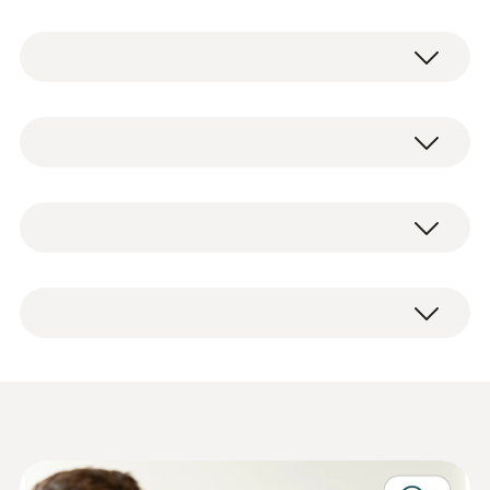
testo 164 迷你在线数据记录仪是
testo 160 在
线数据记录系统
的一部分。其能记录测量值
（温度和湿度），并通过专有无线连接功能直
温度
接发送至 testo 164 网关。
如果超出限值，testo Smart App 将直接通过
通知推送向您发出警报。或者，您也可以通过
测量范围
testo 164 T1 迷你在线数据记录仪
电子邮件或短信接收该通知。
-30 ~ +70 °C
墙壁支架
您可以通过与互联网连接的智能手机、平板电
简要说明
脑或 PC 随时随地访问所有测量数据和分析功
测量精度
出厂报告
能。
白色包装
±0.5 °C ±1 Digit
完美互联：testo 164 T1 迷你在
testo 164 技术数据表
(
1.4 MB
)
线数据记录仪与 testo Smart