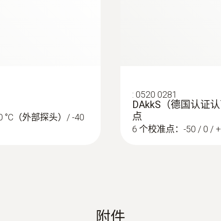
1s~24h
Instruction manual testo 190 / testo 191
通道
1
Short manual testo 190 / testo 191
:
0520 0281
授权
DAkkS（德国认证认
点
 °C（外部探头）/ -40
CE
Instruction Manual testo 190 CFR software
6 个校准点：-50 / 0 / +90
电池类型
1/2 AA lithium
电池使用时间
附件
750 operating hours (measuring cycle 10 sec at +12