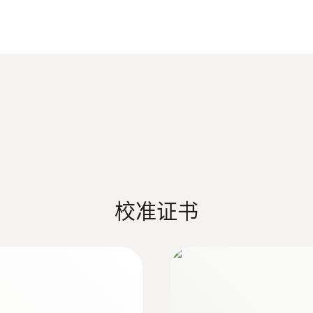
 100％ 密封。电池外壳涂有耐高温聚醚醚酮 (PEEK)
testo 190 产品信息
外壳
过两种不同的电池类型来改变。使用小电池，记录仪的尺寸
Stainless steel, PEEK plastic
Information according to Reg. (EU) 2023/285
防护等级
HACCP Certificate Equipment Temperature. 
IP68
Monitoring/Recording
数据记录仪平行编程和读取。由此，您不需要额外的读数
探针套管长度
求的 testo 190 CFR 软件（单独订购），可以在 PC
它会在输入时发出警告提示。因此，该软件可使即使是没
25 mm
Declaration of Conformity according to Reg.
校准证书
191
探头杆直径
EU declaration of conformity testo 190 T1
3 mm
测量比例
Instruction manual testo 190