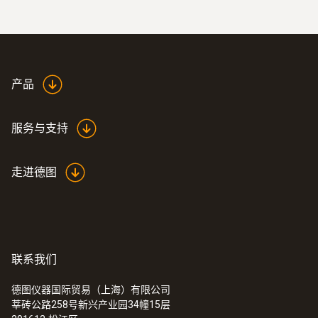
0 ~ 95 %RH
重量
295 g
产品
尺寸
服务与支持
270 x 72 x 35 mm
走进德图
操作温度
-10 ~ +50 °C
产品颜色
联系我们
Black
德图仪器国际贸易（上海）有限公司
莘砖公路258号新兴产业园34幢15层