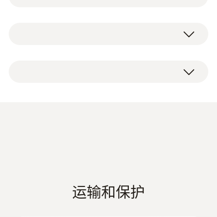
通测试仪设计环绕式LED显示，从各方位可清
晰获取测量结果;LC显示屏可显示当前测量数
量程
据，增加防滑环适用于高温测试环境，符合人
电压测试仪 testo 750-3，包括电池、探头保
10 ~ 690 V
体工学的整体设计提供了使用时的舒适度。
护、探头套、和操作说明。
电压测试的理想之选
分辨率
1 V
用途：
一目了然的 LED 全屏显示屏，LCD 显示
屏，光导体大，用于照亮测量位置的手
除确定电路或电气系统的电压或断电情况外，
精度
电，防滑环和符合人体工学的把手，FI 触
testo750-2 电压及导通测试仪还具备旋转磁场
发功能，可振动的负载按键
± (3 %测量值 + 5 Digits)
德图电工表系列产品
(
8.0 MB
)
测试及RC触发功能，可用于测试漏电断路
应用一览
器，震动荷载按键确保不会意外触发测试。
电工表产品彩页
检查电路或设备有无电压（依据 DIN-EN
61243-3:2010）
交流电压
运输和保护
单极电压测试，用于确定导电导体
检查旋转磁场