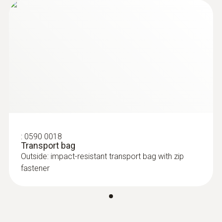
量程
testo 750 操作说明书
(
1.18 MB
)
检查 FI 保护开关
10 ~ 690 V
检查相位电源
分辨率
1 V
精度
± (3 %测量值 + 5 Digits)
:
0590 0018
Transport bag
Outside: impact-resistant transport bag with zip
fastener
技术参数
工作湿度