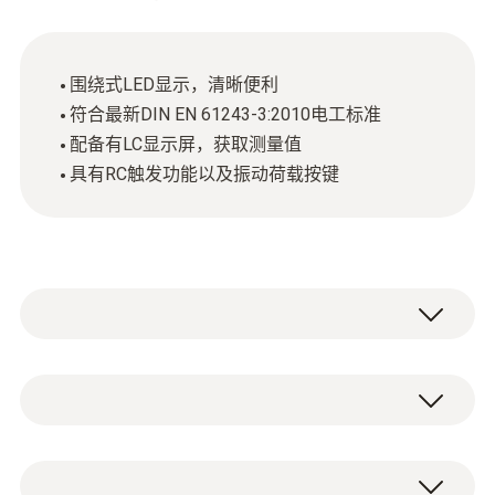
围绕式LED显示，清晰便利
符合最新DIN EN 61243-3:2010电工标准
配备有LC显示屏，获取测量值
具有RC触发功能以及振动荷载按键
德图产品新亮点：
与市场同类产品相比较，testo750-3 电压及导
直流电压