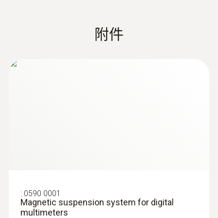
分辨率
附件
max. 1 mA
精度
± (1.5 %测量值 + 5 Digits)
:
0590 0001
Magnetic suspension system for digital
multimeters