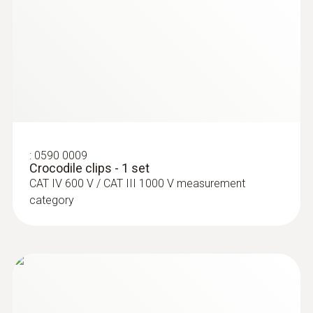
:
0590 0009
Crocodile clips - 1 set
CAT IV 600 V / CAT III 1000 V measurement
category