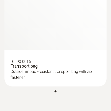
conformity testo 760-1
1 mV ~ 600 V
testo 760 操作说明书
(
1.36 MB
)
分辨率
max. 1.0 mV
Startup instructions
(
1.76 MB
)
testo 760
精度
± (1.0 %测量值 + 3 Digits)
:
0590 0016
Transport bag
Outside: impact-resistant transport bag with zip
fastener
直流电流
量程
1 mA ~ 10 A