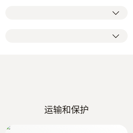
功能选择错误设置的可能，自动检测测量参数
量程
万用表 testo 760-1，包括电池、1 组测量导线
及量程，更为简单。
1 mV ~ 600 V
(0590 0010)、校准记录和操作说明。
用于测量所有重要电气参数的理
分辨率
想之选
max. 1 mA
自动识别和选择测量参数，用功能键操
精度
作，带背光的大显示屏
± (0.8 %测量值 + 3 Digits)
德图电工表系列产品
(
1.21 MB
)
应用一览
电工表产品彩页
检查相位电源，在低测量范围内测量电
流，在开关元件上检查导通情况，测量传
交流电压
运输和保护
感器或电机绕组的电阻
量程
EU declaration of
(
35.11 KB
)