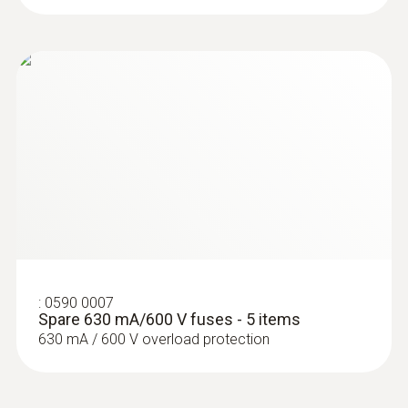
:
0590 0007
Spare 630 mA/600 V fuses - 5 items
630 mA / 600 V overload protection