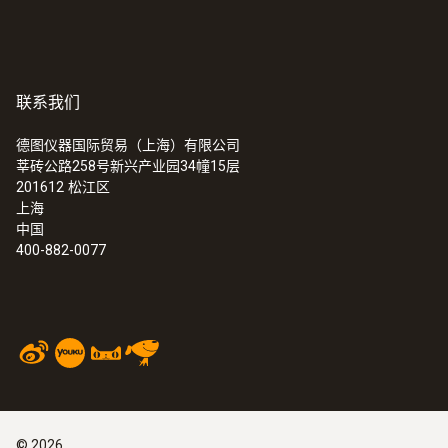
converter V 1.0
-20 ~ +50 °C
Instruction manual testo
外壳
Saveris Small Business
(
3.47 MB
)
联系我们
Edition
高强度塑料
德图仪器国际贸易（上海）有限公司
莘砖公路258号新兴产业园34幢15层
防护等级
201612
松江区
上海
IP54
中国
400-882-0077
Connectable probes
max. 15
墙壁支架
包含
©
2026