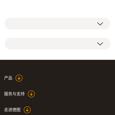
技术参数
重量
190 g
Instruction manual testo
产品
尺寸
Saveris adjustment
(
759.7 KB
)
software
85 x 100 x 38 mm
服务与支持
EU declaration of
操作温度
走进德图
conformity testo Saveris
(
34.0 KB
)