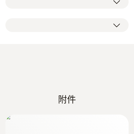
操作温度
testo Sensor LD pro泄漏检测仪（含声音
优势一览
0 ~ +50 °C
漏斗和集成摄像头）
用于连接超声波传感器的螺旋电缆（延长
使用耳机和声音漏斗进行声音泄漏检测
气体检漏仪(含压力测量功能)
时，电缆长度为2米）
集成摄像头，用于泄漏可视化
仪器箱
简化文件编制，优化压缩空气损失评估，
隔音耳机
Data sheet testo
真实图像中突出显示泄漏
(
592.27 KB
)
充电时间
尖端定向管
Sensor LD pro
综合成本计算：泄漏成本以€（欧元）显示
电源适配器
在屏幕上，所以你可以很快发现任何昂贵
4 h
说明书
的泄漏并立即阻止
USB端口，便于将测量数据从检漏仪传输
附件
电池寿命
至PC
Short instruction testo
9 h
轻松创建报告，使用Testo-Leak软件，方
(
1.16 MB
)
Sensor LD pro
便地管理报告（需单独订购），根据ISO
50001标准
存放温度
Instruction Manual testo