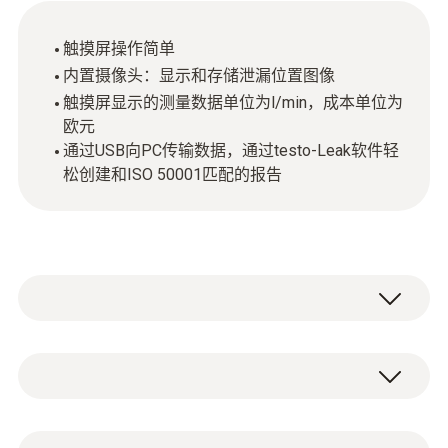
触摸屏操作简单
内置摄像头：显示和存储泄漏位置图像
触摸屏显示的测量数据单位为l/min，成本单位为
欧元
通过USB向PC传输数据，通过testo-Leak软件轻
松创建和ISO 50001匹配的报告
供专业人士使用的压缩空气泄漏检测仪testo
LD pro是您查找泄漏位置的可靠工具，您还将
发现，它可以方便地记录压缩空气的损失并立
技术参数
即评估成本节约。