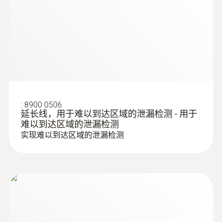
(
2.1 MB
)
通过触摸屏和具有直观界面的坚固薄膜键
Sensor LP pro
-10 ~ +50 °C
盘易于操作
由于其坚固的外壳和重量轻，非常适合在
工业环境中使用
内置高容量锂离子充电电池，可工作9小时
以上
:
8900 0506
延长线，用于难以到达区域的泄漏检测 - 用于
难以到达区域的泄漏检测
实现难以到达区域的泄漏检测