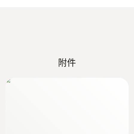
*注意：通信模块和供电模块不包括在内交
付。
testo Saveris Pharma系
(
22.0 MB
)
统详情页
附件
EU declaration of
conformity testo
(
34.91 KB
)
UltraRange Gateway
Quickstart testo
(
887.3 KB
)
UltraRange Gateway
testo Saveris 1
(
2.6 MB
)