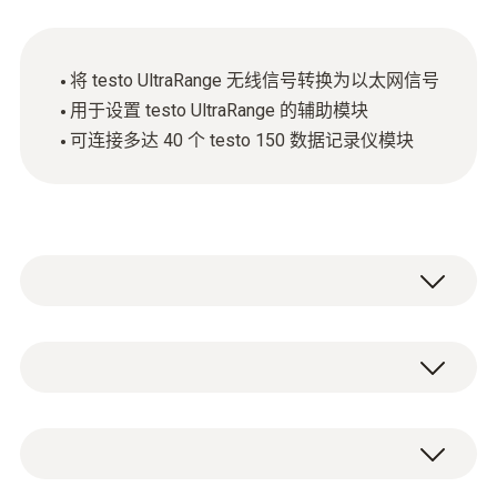
将 testo UltraRange 无线信号转换为以太网信号
用于设置 testo UltraRange 的辅助模块
可连接多达 40 个 testo 150 数据记录仪模块
除了以太网和无线局域网，testo Saveris
Pharma 环境监测系统还支持 testo UltraRange
长距离无线电技术，通过加密的专用无线电技
testo UltraRange 长距离无线电网关，包含配
术，确保在建筑内封闭空间环境传输时出色通
置电缆线
信范围和信号稳定性。