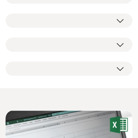
的物品吗（如食品、药品、档案媒介、博物馆
展览，易生锈腐蚀的金属零件等等）？ 或者您
技术参数
想监测建筑物的环境，例如监测您的住户使用
通风状况？那么连续记录温度和湿度读数，对
您来说就会非常有用。testo 174H迷你温湿度
重量
testo 174 H 迷你温湿度记录仪套装，包括有
记录仪为您的各种测量任务提供有力的支持。
34 g
编辑和读取数据底座，墙面安装支架，电池
它虽然小巧，但它记录更多的测量结果。
(2xCR2032)及出厂报告。
监控和记录建筑环境
尺寸
testo 174H 迷你温湿度记录仪
60 x 38 x 18.5 mm
在评估室内（比如工作场合）空气质量和舒适
优势一览
度的过程中，温度和相对湿度都是重要因素。
操作温度
这两个数值都可以利用数据记录仪进行长期监
通过迷你数据记录仪机身的显示，您可以非常
控和记录。适合检查通风系统，或者分析任何
testo Comsoft 数据记录
容易的读出当前测量读数，以及任何可能的超
-20 ~ +70 °C
(
1.0 MB
)
建筑湿度。
仪软件样册
限值。它的内存容量可记录16,000个温湿度测
量数据，当电池耗尽或者更换时数据也不会丢
外壳
配备了特殊的软件，可以分别进行测量配置，
失。