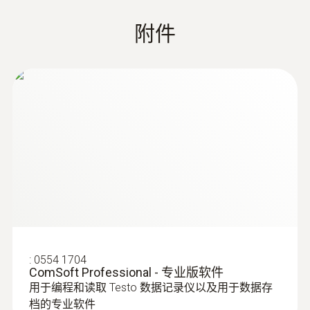
分析
测量比例
附件
ComSoft Professional 专业版软件——
可
1 min - 24 h
选，提供多种读数细化分析
监控和记录运输温度和湿度
ComSoft CFR 21 Part 11 医药行业专业软
件
——可选，对于医药行业根据CFR 21 Part
电池类型
对于易受温度和湿度变化影响，或者必须在规
11的特殊要求的解决方案
2 x 3V 纽扣电池 (CR 2032)
定温度和湿度范围内存放的所有食品，持续记
录和存档测量数据具有重要作用。
电池使用时间
如果运输条件不合适，可能会严重影响质量，
套装优势：数据记录仪可随时直
1 年（15 分钟测量一次，+25℃）
甚至使被监控的产品完全失去价值。
接使用
借助数据记录仪，可以检查接收的产品是否在
存储量
您需要一个USB数据底座用于编程和读取温湿
规定的温度和湿度范围内，然后通过特殊软件
度记录仪测量数据，USB数据底座在您购买本
读取、分析和存档数据。
16,000 个测量值
:
0554 1704
套装的时候已经包括在内。您可以直接开始测
ComSoft Professional - 专业版软件
用于编程和读取 Testo 数据记录仪以及用于数据存
量任务。
存放温度
档的专业软件