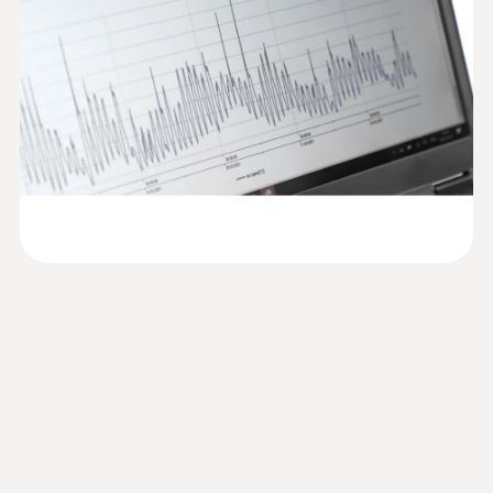
并将记录的测量数据进行分析和存档。
高强度塑料
testo 174H 迷你数据记录仪内置温湿度测量传
说明书 testo 174
(
2.54 MB
)
感器。湿度传感器使用的是精度高达±3% RH
防护等级
的具有高稳定性的电容式湿度传感器。内置为
监控和记录存放温度和湿度
IP20
高精度 ±0.5 °C 的 NTC 温度传感器，测量范围
从-20 ~ +70 °C。数据记录仪使用的是标准锂
对于很多产品，比如食品和药品，为了保证质
通道
电池(2 x CR 2032)，您自己可以随时更换。
量，都必须要满足存放温度和湿度要求。
testo usb driver -
2 内置
(
676.7 KB
)
Instruction manual
数据记录仪在这些领域具有通用性。它们能自
Product colour
编程和分析软件
动检查和记录环境条件情况，从而非常有助于
确认保证产品质量。
Black
您可以通过软件设置和读取温湿度数据记录
通过在显示器上直接观察超标值，用户可以针
仪，以及在电脑上分析测量数据。德图提供的
标准
对温度和湿度变化作出快速响应。另外，借助
三种软件版本可做到：
配置和读数软件，可以实现客户指定的测量配
ComSoft Basic 基础软件——
免费下载，
2011/65/EU; EU指令 2014/30/EU
置，并将记录的测量数据进行分析和存档。
快速设置迷你温湿度记录仪和简单的数据