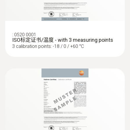
:
0560 1128
1660 mm
testo 112高精度測溫儀 - PTB認證
探針套管長度
125 mm
:
0520 0001
ISO标定证书/温度 - with 3 measuring points
3 calibration points: -18 / 0 / +60 °C
外殼
Stainless steel
防護等級
IP65
固定電纜
是