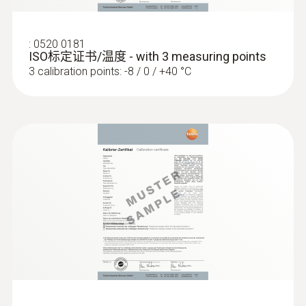
電纜長度
:
0520 0181
1.5 m
ISO标定证书/温度 - with 3 measuring points
3 calibration points: -8 / 0 / +40 °C
探頭頭部直徑
3 mm
探頭杆直徑
4 mm
探針套管末端長度
15 mm
Product colour