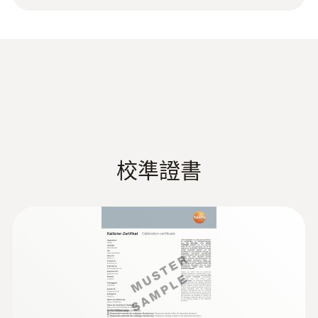
-25 ~ +120 °C
接 IP54 和固定連接電纜（電纜長 1.5 m）。
測量精度
±0.4 °C (其餘量程)
±0.5 %測量值 (+100 ~ +120 °C)
±0.2 °C (-25 ~ +74.9 °C)
响應時間 t₉₀
校準證書
10 s
技術參數
直徑