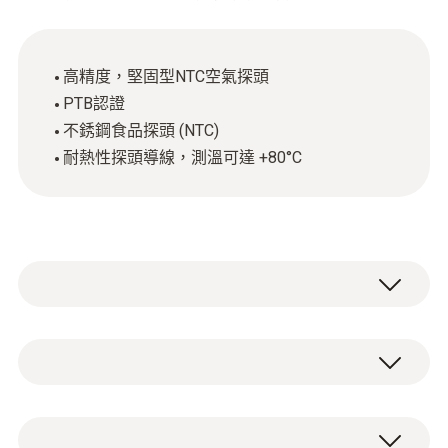
高精度，堅固型NTC空氣探頭
PTB認證
不銹鋼食品探頭 (NTC)
耐熱性探頭導線，測溫可達 +80°C
NTC
測量範圍
1 個可標定不銹鋼食品探頭 (NTC) 帶有插拔連