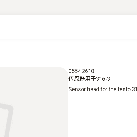
0554 2610
传感器用于316-3
Sensor head for the testo 3