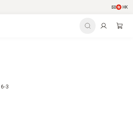
HK
16-3