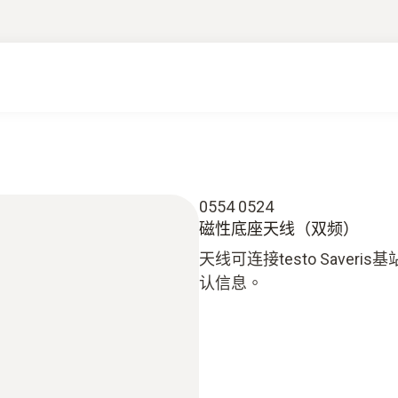
0554 0524
磁性底座天线（双频）
天线可连接testo Save
认信息。