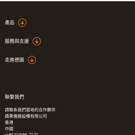
解析度
1 ppm
產品
服務與支援
技術參數
走進德圖
重量
18 g
直徑
聯繫我們
40 x 30 x 30 mm (LxWxH)
請聯系我們當地的合作夥伴
蘋果儀器設備有限公司
:
0632 3510
香港
testo 350 - 煙氣分析儀分析箱
外殼
中國