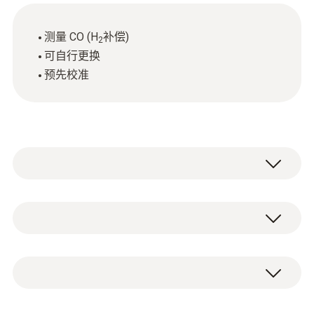
测量 CO (H
补偿)
2
可自行更换
预先校准
CO (H₂補償)
測量範圍
1 x CO (H
补偿) 传感器
2
0 ~ 10000 ppm