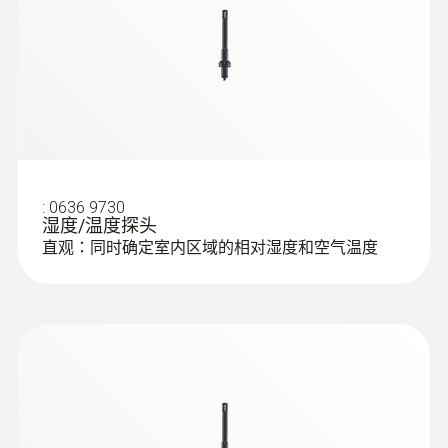
testo 400 - 空調通風系統測量套裝1（含
16mm葉輪風速探頭）
二氧化碳濃度是室內空氣品質的一個主要指
標，濃度通常不應超過1,000 ppm。二氧化碳
濃度過量將會導致不良空氣品質，並且會引起
室內人員疲勞和缺乏注意力，甚至會導致生
病。
:
0636 9730
湿度/温度探头
直观：同时确定室内区域的相对湿度和空气温度
:
0563 0401
testo 400 - 舒適度評估測量套裝
（PMV/PPD)