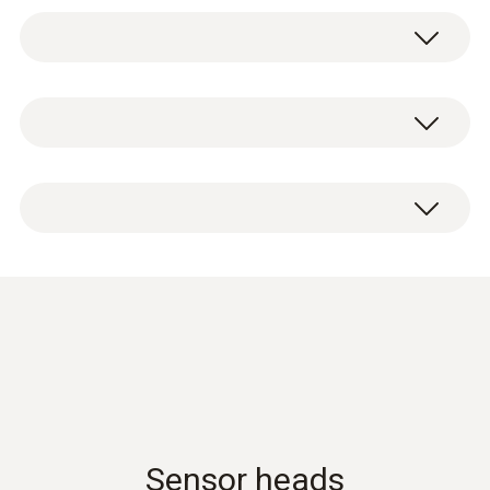
度。可同時計算濕球溫度、露點溫度和絕對溫
NTC
度。
測量範圍
二氧化碳藍牙探頭含溫濕度傳感器（包括 CO
2
0 ~ +50 °C
二氧化碳藍牙探頭——功能一覽
探頭和藍牙手柄）；4節AA電池，檯面支架和
校準協議。
使用探頭檢查室內空氣品質，例如辦公室、生
測量精度
產區域或儲存設施內。為了確保準確的測量結
請不要在冷凝環境下使用探頭。如需在高濕度
±0.5 °C
果，通過集成的絕對壓力測量對空氣密度進行
範圍內連續使用：
補償。
> 80% RH @ ≤ 30 °C ，時間 > 12 h
解析度
> 60% RH @ > 30 °C ，時間 > 12 h
二氧化碳探頭的讀數通過藍牙傳輸到測量儀，
0.1 °C
testo 440 产品样册
(
17.3 MB
)
最遠傳輸距離20米。
通過探頭上的按鈕在測量儀器上直接存儲讀
Data sheet testo 400
(
2.64 MB
)
數。線上測量且結構清晰的測量功能表，可以
電容式濕度感測器
Sensor heads