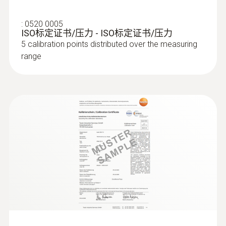
:
0520 0005
ISO标定证书/压力 - ISO标定证书/压力
5 calibration points distributed over the measuring
range