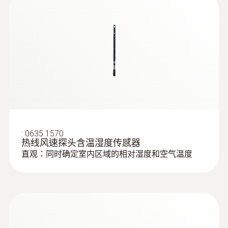
如果需要在遙遠的將來更換感測器（二氧化
碳，濕度，溫度），則可以更換探頭。
:
0563 0400 71
testo 400 - 空調通風系統測量套裝1（含
三功能熱線風速探頭）
絕壓
智能校準概念
測量範圍
通過使用數位探頭，您將獲得特別準確的測量
結果，因為測量儀可徹底消除測量不確定性。
+700 ~ +1100 hPa
您僅需將探頭送回進行校準，測量儀可以保持
連續使用。
:
0635 1570
測量精度
热线风速探头含温湿度传感器
直观：同时确定室内区域的相对湿度和空气温度
±3.0 hPa
應用領域
解析度
使用二氧化碳探頭包括溫濕度感測器檢查室內
空氣品質，例如辦公室，生產區域或儲存設
0.1 hPa
施。
:
0563 0400 72