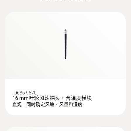
讓測量儀器的操作非常直觀。通過輸入測量時
間和測量週期，可以可靠地記錄讀數趨勢。您
濕度測量範圍
可以使用這些趨勢評估室內空氣品質變化情
5 ~ 95 %RH
況。
Instruction manual testo
Air velocity and IAQ
:
0560 0400
(
1.0 MB
)
probes with Bluetooth®
testo 400 - 智能型参比级多功能测量仪
測量精度
handle
無線和節省空間，更多的應用，
±5 %RH (其餘量程)
Hysteresis: ±1.0 %RH
更少的設備
±0.06 %rF/K (0 ~ +50 °C)
long-term stability: ±1 %RH / year
通用手柄可以連接所有探頭，讓您可以使用較
±3 %RH (10 ~ 35 %RH)
少的設備掌控更多應用並且節省空間。藍牙手
:
0635 9570
±2 %RH (35 ~ 65 %RH)
柄可讓您更加方便地進行測量，並保證儀器箱
16 mm叶轮风速探头，含温度模块
±3 %RH (65 ~ 90 %RH)
中線纜的整潔。
直观：同时确定风速、风量和湿度
解析度
或者訂購線纜手柄來連接德圖探頭。如果不允
許使用藍牙信號，那麼這種配置就具有優勢。
0.1 %RH