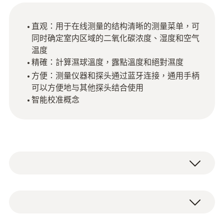
直观：用于在线测量的结构清晰的测量菜单，可
同时确定室内区域的二氧化碳浓度、湿度和空气
温度
精確：計算濕球溫度，露點溫度和絕對濕度
方便：测量仪器和探头通过蓝牙连接，通用手柄
可以方便地与其他探头结合使用
智能校准概念
使用相容德圖多功能測量儀（需單獨訂購）的
探頭確定二氧化碳濃度、空氣濕度和空氣溫