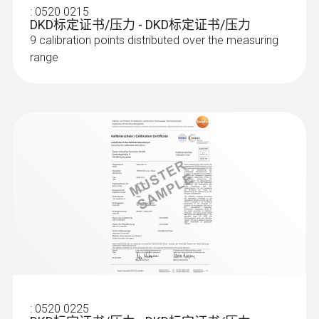
:
0520 0215
DKD标定证书/压力 - DKD标定证书/压力
9 calibration points distributed over the measuring
range
:
0520 0225