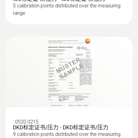
5 calibration points distributed over the measuring
range
:
0520 0215
DKD标定证书/压力 - DKD标定证书/压力
9 calibration points distributed over the measuring