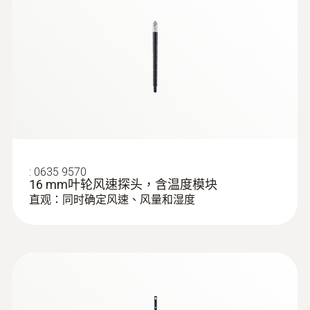
5 ~ 95 %RH
testo 440 双联通用型测
(
4.46 MB
)
量仪操作手册
:
0560 0400
節省空間，更多的應用，更少的
testo 440 双联通用型测量仪操作手册
testo 400 - 智能型参比级多功能测量仪
測量精度
設備
±5 %RH (其餘量程)
Hysteresis: ±1.0 %RH
多功能，通用手柄可以連接所有探頭 —— 使用
±0.06 %rF/K (0 ~ +50 °C)
較少的設備掌控更多應用並且節省空間。
long-term stability: ±1 %RH / year
如需訂購藍牙手柄，更加方便地進行測量和確
±3 %RH (10 ~ 35 %RH)
保儀器箱中較少的線纜。這種配置可在20米的
:
0635 9570
±2 %RH (35 ~ 65 %RH)
距離向測量儀器傳輸讀數。如果需要在遙遠的
16 mm叶轮风速探头，含温度模块
±3 %RH (65 ~ 90 %RH)
將來更換感測器（二氧化碳，濕度，溫度），
直观：同时确定风速、风量和湿度
則可以更換探頭。
解析度
0.1 %RH
智能校準概念
:
0563 0400 71
testo 400 - 空調通風系統測量套裝1（含