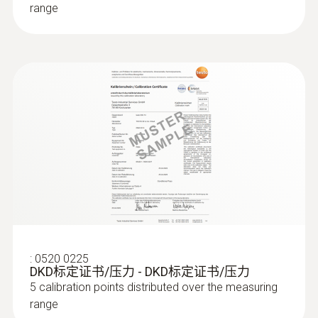
range
:
0520 0225
DKD标定证书/压力 - DKD标定证书/压力
5 calibration points distributed over the measuring
range