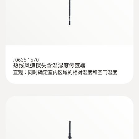
三功能熱線風速探頭）
通過使用數位式葉輪風速探頭，您將獲得特別
絕壓
準確的測量結果，因為測量儀可徹底消除測量
不確定性。您僅需將探頭送回進行校準 —— 測
測量範圍
量儀可以保持不中斷使用。
+700 ~ +1100 hPa
:
0635 1570
測量精度
應用領域
热线风速探头含温湿度传感器
直观：同时确定室内区域的相对湿度和空气温度
±3.0 hPa
使用包括溫濕度感測器的二氧化碳探頭檢查室
內環境（室內空氣品質），例如辦公室、生產
解析度
區域或儲存設施。
二氧化碳濃度是室內空氣品質的一個主要指
0.1 hPa
標。二氧化碳濃度過量將會導致不良空氣品
:
0563 0400 72
testo 400 - 空調通風系統測量套裝1（含
質，並且會導致室內人員疲勞和缺乏注意力。
16mm葉輪風速探頭）
因此在室內場所的二氧化碳濃度不應超過
1,000 ppm。