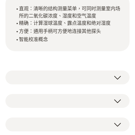
直观：清晰的结构测量菜单，可同时测量室内场
所的二氧化碳浓度、湿度和空气温度
精确：计算湿球温度、露点温度和绝对湿度
方便：通用手柄可方便地连接其他探头
智能校准概念
配備德圖多功能測量儀（需要單獨訂購）的探
頭測量二氧化碳濃度、空氣濕度和空氣溫度。
可同時計算濕球溫度、露點溫度和絕對濕度。
NTC