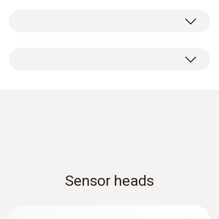
包括溫濕度感測器的二氧化碳探
測量範圍
二氧化碳探頭包括溫濕度感測器、CO
探頭和
頭——功能
2
0 ~ +50 °C
線纜手柄（線纜長度1.4 m），檯面支架和校
準協議。
使用探頭檢查比如辦公室、生產區域或儲存設
測量精度
施的室內環境。為了確保準確的測量結果，通
請不要在冷凝環境下使用探頭。如需在高濕度
過集成的絕對壓力測量對空氣密度進行補償。
±0.5 °C
範圍內連續使用
> 80% RH @ ≤ 30 °C ，時間 > 12 h
使用手柄上的固定線纜，將二氧化碳探頭連接
解析度
> 60% RH @ > 30 °C ，時間 > 12 h
到測量儀（需單獨訂購）。
0.1 °C
testo 440 产品样册
(
17.3 MB
)
通過按壓探頭上的按鈕直接在測量儀上存儲單
獨讀數。用於線上測量的結構清晰的測量功能
Data sheet testo 400
(
2.64 MB
)
表可以使測量儀器的操作非常直觀。通過輸入
測量時間和測量週期，方便地可靠地記錄讀數
電容式濕度感測器
Sensor heads
趨勢。您可以使用這些曲線評估室內空氣品質
的變化。
濕度測量範圍