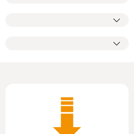
軟體 ComSoft Professional 的
系統要求
testo ComSoft Professional 專業版軟體（需
優點和功能
Windows 10; Windows® 11 ; others on
註冊下載），包括說明手冊，電腦PC端安裝
request
。
用於程式設計和讀取 Testo 資料記錄儀以
及用於資料存檔的軟體
可以個性化地調整測量功能表，在條理清
楚的樹狀圖中根據使用地點和目的的不同
將資料記錄儀彙編成組並進行組織。由此
明晰地顯示整個運輸路徑
Data sheet ComSoft
直觀、結構清晰的使用者介面。它會引導
Basic/ Professional/
(
597.65 KB
)
使用者完成單個工作步驟，允許輕鬆匯出
CFR
資料、創建報告以及執行分析
可以利用圖形和表格形式展示和分析所有
Information according to
採集到的測量參數
Reg. (EU) 2023/2854
在表格和圖形列印中選擇不同的打印頭
(
82.5 KB
)
(DataAct) - testo
擴展的顯示選項，例如數位框、柱狀圖、