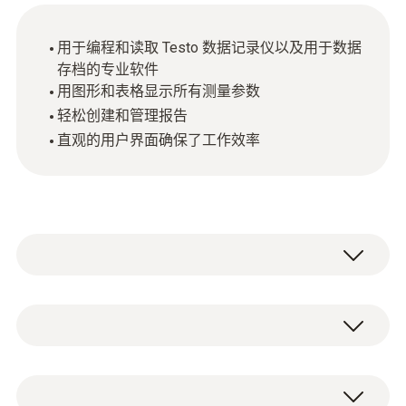
用于编程和读取 Testo 数据记录仪以及用于数据
存档的专业软件
用图形和表格显示所有测量参数
轻松创建和管理报告
直观的用户界面确保了工作效率
testo ComSoft Professional 專業版軟體，適
用于高要求的用戶，除了基本功能外，還具有
分析和顯示功能。
技術參數