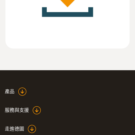
ComSoft Professional
類比儀錶和 xy 顯示
更多優點：線上測量、創建公式、科學的
統計分析（最小值/最大值/平均值，超過
:
0572 6560
testo 174 H - 迷你型温湿度记录仪
極限值）
Instruction manual
(
2.88 MB
)
ComSoft Professional
產品
服務與支援
走進德圖
:
0572 1741 01