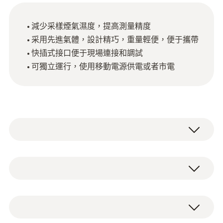
減少采樣煙氣濕度，提高測量精度
采用先進氣體，設計精巧，重量輕便，便于攜帶
快插式接口便于現場連接和調試
可獨立運行，使用移動電源供電或者市電
簡單便攜的煙氣預處理器：用于冷凝采樣煙
氣，確保煙氣降到最佳的濕度，得到幹態煙
氣，使用煙氣分析儀測量煙氣濃度。
技術參數
氣態水經過煙氣預處理器中冷卻，並冷凝到液