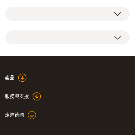
體存儲器中。 在冷凝過程中使得損失率最小，
重量
煙氣預處理器
以及防止氣態水稀釋煙氣組分。通過煙氣預處
550 g
供電電源
理器，使得煙氣分析儀時測量的采樣煙氣，測
移動電源是配線
量結果更精確
直徑
固定皮筋x2
固定鏈條
100 x 558 x 70 mm
運輸箱
操作溫度
Data sheet external
產品
-5 ~ +50 °C
(
213.29 KB
)
sample gas conditioner
防護等級
服務與支援
IP30
走進德圖
EU declaration of
電源
conformity external
(
34.83 KB
)