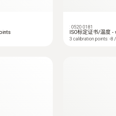
防護等級
IP65
:
0520 0181
防水
ints
ISO标定证书/温度 - wit
3 calibration points: -8 
防水型NTC刺入式探頭
外殼
ABS / TPE / PUR
探針套管長度
145 mm
Product colour