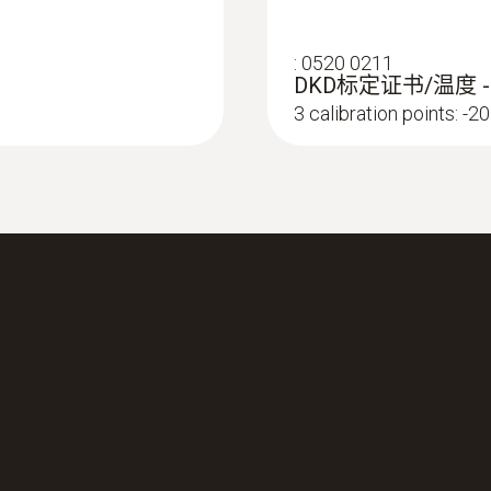
grey; Black; white
:
0520 0211
DKD标定证书/温度 - wit
3 calibration points: -20
測量範圍
-25 ~ +120 °C
測量精度
±0.5 %測量值 (+100 ~ +120 °C)
±0.2 °C (-25 ~ +74.9 °C)
±0.4 °C 其餘量程
响應時間 t₉₀
10 s