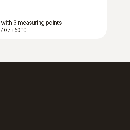
h 3 measuring points
 / 0 / +60 °C