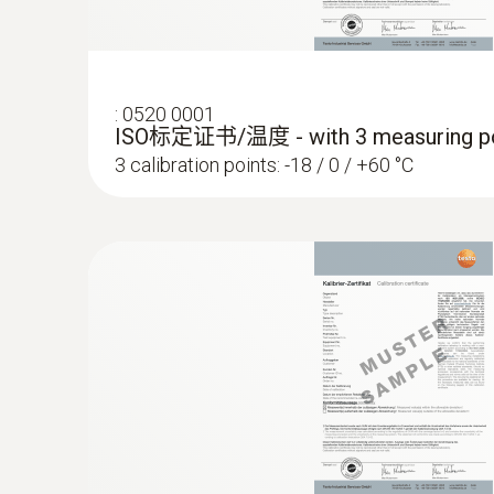
:
0520 0001
ISO标定证书/温度 - with 3 measuring po
3 calibration points: -18 / 0 / +60 °C