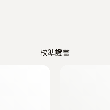
探頭杆直徑
5 mm
探頭頭部直徑
4 mm
校準證書
電纜長度
1 m
固定電纜
是