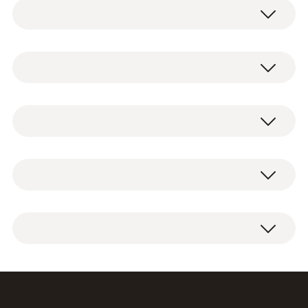
德图testo 420风量罩使较大的空气入口和出口
的体积流量测量变得相当容易，整机重量仅有
2.9kg，是市场上轻质的体积风量罩。满足室
内空气质量和通风空调系统体积流量的卫生准
则和要求，例如在工业、办公区域或洁净室。
风量罩 305 x 1220 mm