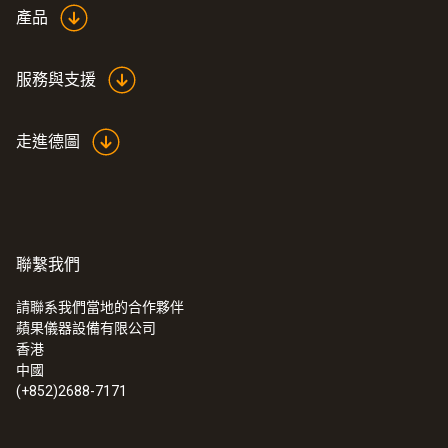
testo 420 专业型轻质风量
產品
(
2.1 MB
)
罩产品手册
服務與支援
走進德圖
testo 420 操作手册
(
4.92 MB
)
Startup instruction
(
718.61 KB
)
testo 420
聯繫我們
:
0563 4200
testo 420 - 風量罩
請聯系我們當地的合作夥伴
蘋果儀器設備有限公司
香港
中國
(+852)2688-7171