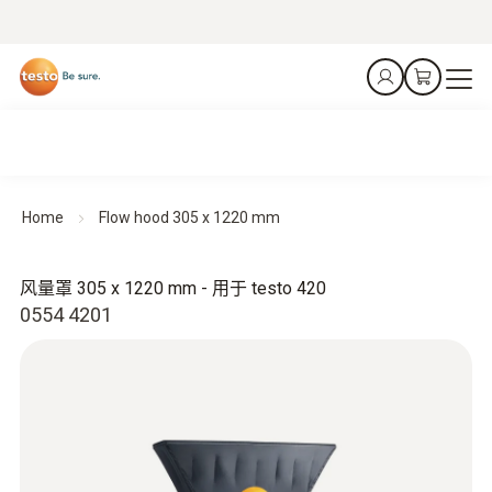
Home
Flow hood 305 x 1220 mm
风量罩 305 x 1220 mm - 用于 testo 420
0554 4201