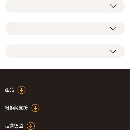
高精度浸入/刺入式探头
Pt100
測量範圍
-80 ~ +300 °C
Highly accurate
產品
測量精度
temperature probe 0614
(
435.3 KB
)
0240 en.de
±(0.05 °C + 0.05 %測量值) (+100 ~ +300 °C)
服務與支援
±(0.1 °C + 0.05 %測量值) (-40 ~ 0 °C)
±0.3 °C (-80 ~ -40 °C)
走進德圖
±0.05 °C (0 ~ +100 °C)