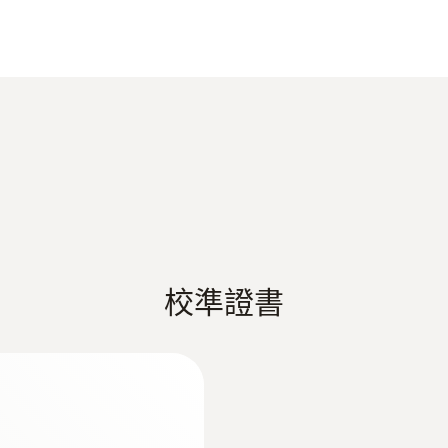
5 mm; 65 mm
電纜長度
1.2 m
Product colour
Black
校準證書
測量範圍
-50 ~ +120 °C
:
515502 0001
testo 550s 
測量精度
度探头，一个真空