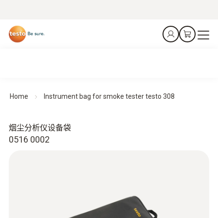
Home
Instrument bag for smoke tester testo 308
烟尘分析仪设备袋
0516 0002