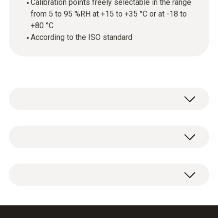
Calibration points freely selectable in the range
from 5 to 95 %RH at +15 to +35 °C or at -18 to
+80 °C
According to the ISO standard
技術參數
外殼
ISO humidity calibration certificate with freely
paper
selectable calibration points in the range from
5 to 95 %RH at +15 to +35 °C or at -18 to
Product colour
+80 °C.