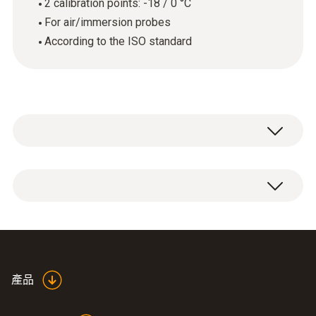
2 calibration points: -18 / 0 °C
For air/immersion probes
According to the ISO standard
ISO temperature calibration certificate with 2
calibration points: -18 / 0 °C.
產品