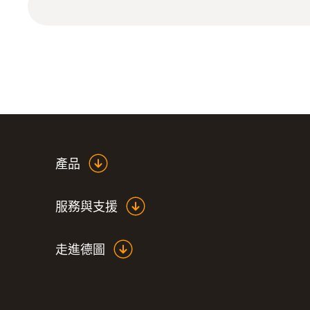
- 硫酸钙
- 水泥
- 灰砂砖
使用“材料”的用户配置文件，可以通过按钮直接选择。
電容式濕度感測器
產品
服務與支援
走進德圖
:
0560 6351
testo 635-1 - 温湿度计