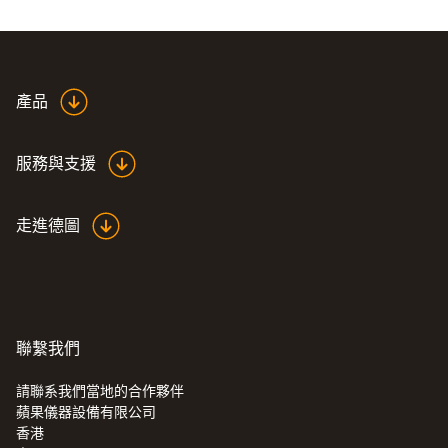
EU declaration of
產品
conformitytesto Fast
(
33.11 KB
)
battery charger
服務與支援
走進德圖
聯繫我們
:
0563 0890 X3
testo 890 - 高端紅外熱像儀（可選配4種
鏡頭）
請聯系我們當地的合作夥伴
蘋果儀器設備有限公司
香港