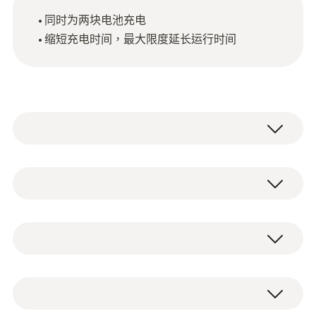
同时为两块电池充电
缩短充电时间，最大限度延长运行时间
技術參數
Product colour
快速充电站/台式快速充电站，可为两块电池
Black
充电，优化充电时间。