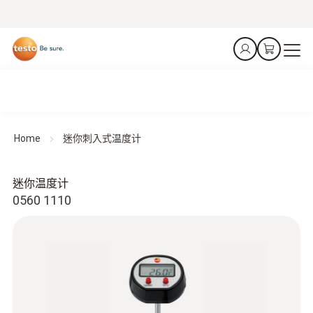
Home
迷你刺入式温度计
迷你温度计
0560 1110